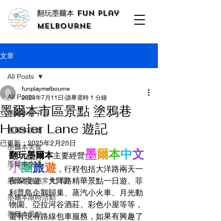
翻玩墨爾本 Fun Play
Melbourne
文章
All Posts
funplaymelbourne
All Posts
2023年7月11日
讀畢需時 1 分鐘
墨爾本市區景點 塗鴉巷
墨爾本親子遊
Hosier Lane 遊記
墨爾本購物
已更新：
2025年2月28日
墨爾本美食
墨
爾
本
中
文
翻玩墨爾本
主要經營
墨爾本交通
小
團
旅
遊
，行程包括大洋路兩天一
夜深度遊、大洋路精華景點一日遊、菲
墨爾本旅游常見問題
利普島企鵝歸巢、蒸汽小火車、月光動
墨爾本限時活動
物園、亞拉河谷酒莊、彩色小屋等等，
墨爾本景點
還有現有路線包車服務，如果有興趣了