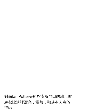
對面Ian Potter美術館廁所門口的墻上塗
鴉都比這裡漂亮，當然，那邊有人在管
理啦。