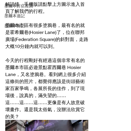
解詳情，手機版請點擊上方圖示進入首
墨爾本好店推薦
頁了解我們的行程。
墨爾本遊記
墨爾本市區有很多塗鴉巷，最有名的就
墨爾本食記
是霍希爾巷(Hosier Lane)了，位在聯邦
廣場(Federation Square)的斜對面，走路
大概10分鐘內就可以到。
今天的行程剛好有經過這個非常有名的
墨爾本市區必遊景點霍西爾巷 Hosier 
Lane，又名塗鴉巷。看到網上很多介紹
這條街的照片，都覺得應該是街頭藝術
家百家爭鳴，各展所長的佳作，到了現
場後，說真的，滿失望的……
這……這……這……更像是有人故意破
壞畫作。還是我太俗氣，沒辦法欣賞它
的美？