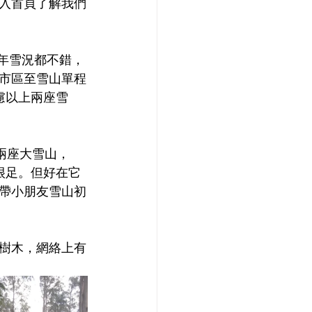
入首頁了解我們
，每年雪況都不錯，
市區至雪山單程
慮以上兩座雪
比兩座大雪山，
是很足。但好在它
帶小朋友雪山初
樹木，網絡上有