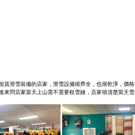
租賃滑雪裝備的店家，滑雪設備很齊全，也很乾淨，價格
進來問店家當天上山需不需要租雪鏈，店家很清楚當天雪