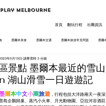
Play Melbourne
首頁
翻玩行程
出團資訊
物
墨爾本美食
墨爾本交通
墨爾本旅游常見問題
墨爾
2023年8月19日
讀畢需時 3 分鐘
墨爾本食記
區景點 墨爾本最近的雪山 
ain 湖山滑雪一日遊遊記
墨
爾
本
中
文
小
團
旅
遊
，行程包括大洋路兩天一夜深
普島企鵝歸巢、蒸汽小火車、月光動物園、亞拉河谷酒莊