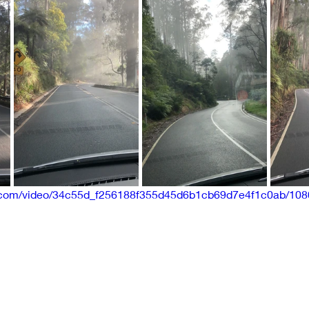
tic.com/video/34c55d_f256188f355d45d6b1cb69d7e4f1c0ab/108