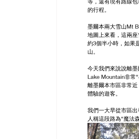
等，還有現有路線包
的行程。
墨爾本兩大雪山Mt B
地圖上來看，這兩座
約3個半小時，如果
山。
今天我們來說說離墨爾
Lake Mount
離墨爾本市區非常近
體驗的遊客。
我們一大早從市區出
人稱這段路為“魔法