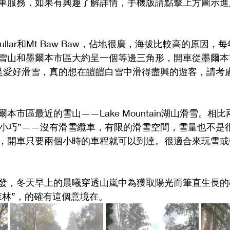
車服務，如果有興趣了解詳情，手機版請點擊上方圖示進
ullar和Mt Baw Baw，佔地很廣，海拔比較高的原因
雪山和墨爾本市區大約呈一個等邊三角形，開車從墨爾本
是愛好滑雪，真的想在皚皚白雪中滑得盡興的遊客，請考
本市區最近的雪山——Lake Mountain湖山滑雪。相
ain非常“小巧”——沒有滑雪纜車，有限的滑雪空間，雪量也不
，開車只要兩個小時的車程就可以到達。很適合來玩雪或
發，冬天早上的晨曦穿透山嵐中為獲取陽光而筆直生長的
森林”，的確有這個意境在。