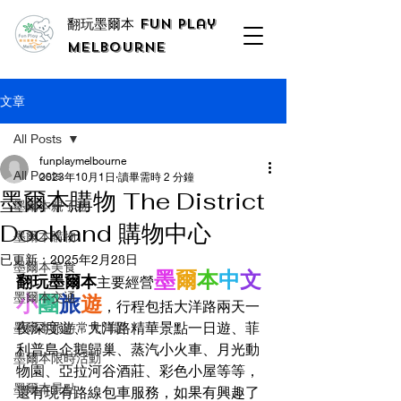
翻玩墨爾本 Fun Play
Melbourne
文章
All Posts
funplaymelbourne
All Posts
2023年10月1日
讀畢需時 2 分鐘
墨爾本購物 The District
墨爾本親子遊
Dockland 購物中心
墨爾本購物
已更新：
2025年2月28日
墨爾本美食
墨
爾
本
中
文
翻玩墨爾本
主要經營
墨爾本交通
小
團
旅
遊
，行程包括大洋路兩天一
夜深度遊、大洋路精華景點一日遊、菲
墨爾本旅游常見問題
利普島企鵝歸巢、蒸汽小火車、月光動
墨爾本限時活動
物園、亞拉河谷酒莊、彩色小屋等等，
墨爾本景點
還有現有路線包車服務，如果有興趣了