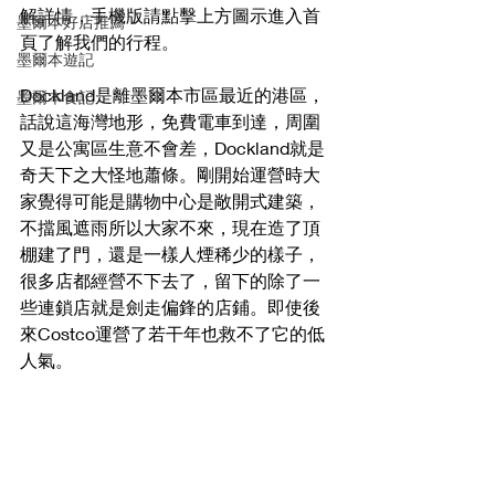
解詳情，手機版請點擊上方圖示進入首
墨爾本好店推薦
頁了解我們的行程。
墨爾本遊記
Dockland是離墨爾本市區最近的港區，
墨爾本食記
話說這海灣地形，免費電車到達，周圍
又是公寓區生意不會差，Dockland就是
奇天下之大怪地蕭條。剛開始運營時大
家覺得可能是購物中心是敞開式建築，
不擋風遮雨所以大家不來，現在造了頂
棚建了門，還是一樣人煙稀少的樣子，
很多店都經營不下去了，留下的除了一
些連鎖店就是劍走偏鋒的店鋪。即使後
來Costco運營了若干年也救不了它的低
人氣。