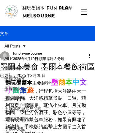
翻玩墨爾本 Fun Play
Melbourne
文章
All Posts
funplaymelbourne
All Posts
2023年4月19日
讀畢需時 2 分鐘
墨爾本美食 墨爾本餐飲街區
墨爾本親子遊
已更新：
2025年2月28日
墨爾本購物
墨
爾
本
中
文
翻玩墨爾本
主要經營
墨爾本美食
小
團
旅
遊
，行程包括大洋路兩天一
夜深度遊、大洋路精華景點一日遊、菲
墨爾本交通
利普島企鵝歸巢、蒸汽小火車、月光動
墨爾本旅游常見問題
物園、亞拉河谷酒莊、彩色小屋等等，
墨爾本限時活動
還有現有路線包車服務，如果有興趣了
解詳情，手機版請點擊上方圖示進入首
墨爾本景點