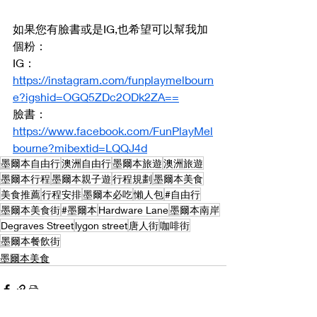
如果您有臉書或是IG,也希望可以幫我加
個粉：
IG： 
https://instagram.com/funplaymelbourn
e?igshid=OGQ5ZDc2ODk2ZA==
臉書： 
https://www.facebook.com/FunPlayMel
bourne?mibextid=LQQJ4d
墨爾本自由行
澳洲自由行
墨爾本旅遊
澳洲旅遊
墨爾本行程
墨爾本親子遊
行程規劃
墨爾本美食
美食推薦
行程安排
墨爾本必吃
懶人包
#自由行
墨爾本美食街
#墨爾本
Hardware Lane
墨爾本南岸
Degraves Street
lygon street
唐人街
咖啡街
墨爾本餐飲街
墨爾本美食