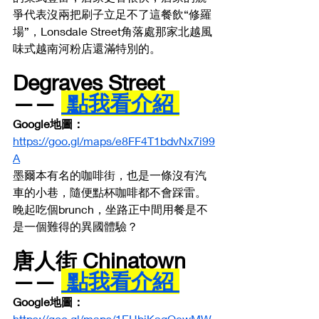
爭代表沒兩把刷子立足不了這餐飲“修羅
場”，Lonsdale Street角落處那家
北越風
味
式越南河粉店還滿特別的。
Degraves Street 
—— 
 點我看介紹 
Google地圖： 
https://goo.gl/maps/e8FF4T1bdvNx7i99
A
墨爾本有名的咖啡街，也是一條沒有汽
車的小巷，隨便點杯咖啡都不會踩雷。
晚起吃個brunch，坐路正中間用餐是不
是一個難得的異國體驗？
唐人街 Chinatown 
—— 
 點我看介紹 
Google地圖： 
https://goo.gl/maps/1EHbiKagQcwMW