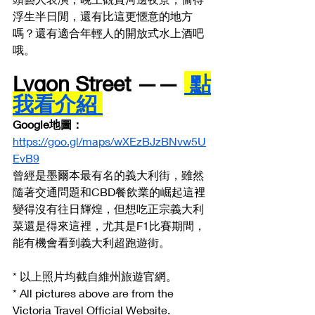
浮生半日閒，還有比這更愜意的地方
嗎？還有適合年輕人的開放式水上酒吧
哦。
Lygon Street —— 
 點
我看介紹 
Google地圖： 
https://goo.gl/maps/wXEzBJzBNvw5U
EvB9
曾經是墨爾本最有名的義大利街，雖然
隨著交通問題和CBD餐飲業的崛起這裡
變得沒有往日輝煌，但想吃正宗義大利
菜還是得來這裡，尤其是F1比賽期間，
能有機會看到義大利超跑遊街。
* 以上照片均截自維州旅遊官網。
* All pictures above are from the 
Victoria Travel Official Website.