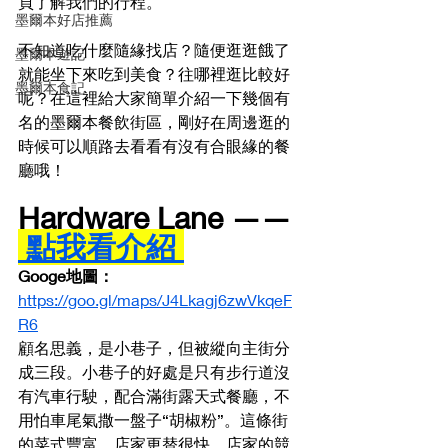
頁了解我們的行程。
墨爾本好店推薦
不知道吃什麼隨緣找店？隨便逛逛餓了
墨爾本遊記
就能坐下來吃到美食？往哪裡逛比較好
墨爾本食記
呢？在這裡給大家簡單介紹一下幾個有
名的墨爾本餐飲街區，剛好在周邊逛的
時候可以順路去看看有沒有合眼緣的餐
廳哦！
Hardware Lane —— 
 點我看介紹 
Googe地圖： 
https://goo.gl/maps/J4Lkagj6zwVkqeF
R6
顧名思義，是小巷子，但被縱向主街分
成三段。小巷子的好處是只有步行道沒
有汽車行駛，配合滿街露天式餐廳，不
用怕車尾氣撒一盤子“胡椒粉”。這條街
的菜式豐富，店家更替很快，店家的競