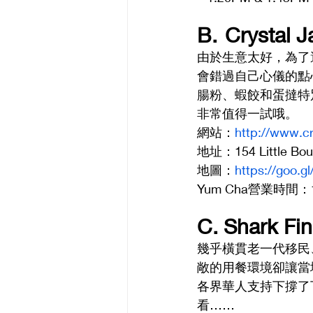
B.	Cryst
由於生意太好，為了
會錯過自己心儀的點
腸粉、蝦餃和蛋撻特
非常值得一試哦。
網站：
http://www.c
地址：154 Little Bour
地圖：
https://goo
Yum Cha營業時間：11AM
C. Shark F
幾乎橫貫老一代移民
敞的用餐環境卻讓當
各界華人支持下撐了
看……