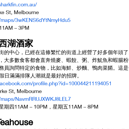
harkfin.com.au/
e St, Melbourne
.gl/maps/3wKENS6dYtNmyHdu5
1AM – 3PM
ake西湖酒家 
街的中心，已經在這條繁忙的街道上經營了好多個年頭了
，大多數食客都會直奔燒麥、蝦餃、粥、炸魷魚和蝦腸粉
務員詢問特定的食物，比如海鮮、炒麵、鴨肉菜餚。這是
，節假日滿滿排隊人潮就是最好的招牌。
facebook.com/profile.php?id=100044211194051
ke St, Melbourne
.gl/maps/NavmRRUJXWKJ8LEL7
11AM – 10PM，星期五11AM – 8PM
l Teahouse 