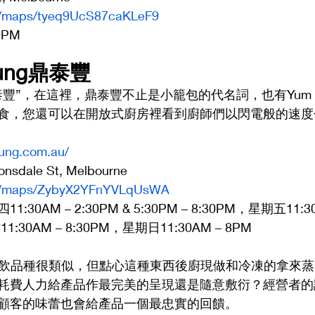
gl/maps/tyeq9UcS87caKLeF9
9PM
i Fung鼎泰豐 
豐”，在這裡，鼎泰豐不止是小籠包的代名詞，也有Yum 
食，您還可以在開放式廚房裡看到廚師們以閃電般的速度
ifung.com.au/
nsdale St, Melbourne
.gl/maps/ZybyX2YFnYVLqUsWA
0AM – 2:30PM & 5:30PM – 8:30PM，星期五11:30A
1:30AM – 8:30PM，星期日11:30AM – 8PM
內的餐飲品種很類似，但點心這種東西後廚現做和冷凍的拿來
耗費人力給產品作最完美的呈現還是隨意敷衍？經營者的
顧客的味蕾也會給產品一個最忠實的回饋。