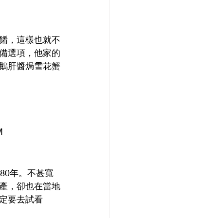
餚，這樣也就不
備選項，他家的
鵝肝醬焗雪花蟹
M
80年。不甚寬
產，卻也在當地
定要去試看