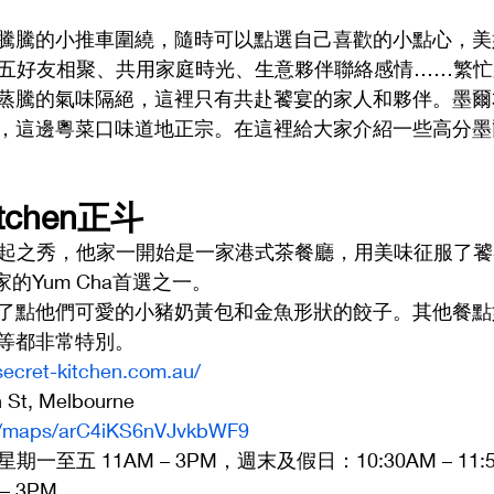
騰騰的小推車圍繞，隨時可以點選自己喜歡的小點心，美
了。三五好友相聚、共用家庭時光、生意夥伴聯絡感情……繁
蒸騰的氣味隔絕，這裡只有共赴饕宴的家人和夥伴。墨爾
，這邊粵菜口味道地正宗。在這裡給大家介紹一些高分墨
 Kitchen正斗 
的後起之秀，他家一開始是一家港式茶餐廳，用美味征服了饕客
的Yum Cha首選之一。
了點他們可愛的小豬奶黃包和金魚形狀的餃子。其他餐點
等都非常特別。
secret-kitchen.com.au/
 St, Melbourne
gl/maps/arC4iKS6nVJvkbWF9
期一至五 11AM – 3PM，週末及假日：10:30AM – 11:50
 – 3PM