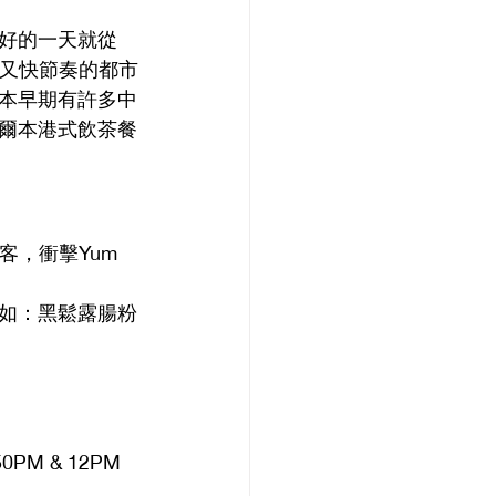
好的一天就從
忙又快節奏的都市
本早期有許多中
爾本港式飲茶餐
，衝擊Yum 
如：黑鬆露腸粉
PM & 12PM 