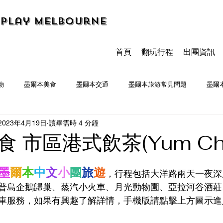
Play Melbourne
首頁
翻玩行程
出團資訊
物
墨爾本美食
墨爾本交通
墨爾本旅游常見問題
墨爾
2023年4月19日
讀畢需時 4 分鐘
墨爾本食記
 市區港式飲茶(Yum Ch
墨
爾
本
中
文
小
團
旅
遊
，行程包括大洋路兩天一夜深
普島企鵝歸巢、蒸汽小火車、月光動物園、亞拉河谷酒莊
車服務，如果有興趣了解詳情，手機版請點擊上方圖示進