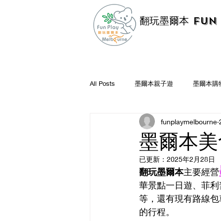
翻玩墨爾本 Fun 
All Posts
墨爾本親子遊
墨爾本購
funplaymelbourne
墨爾本好店推薦
墨爾本遊記
墨爾本美食
已更新：
2025年2月28日
翻玩墨爾本
主要經營
華景點一日遊、菲利
等，還有現有路線包
的行程。