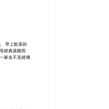
。 早上飲茶的
等經典菜餚而
一家名不見經傳