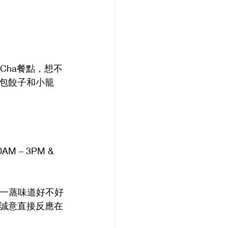
Cha餐點，想不
包餃子和小籠
M – 3PM & 
蒸一蒸味道好不好
誠意直接反應在