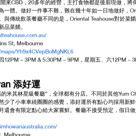
eet一路開來CBD，20多年的經營，主打食物都是後廚現做，
體。做好一件事不難，難在幾十年如一日地做好，Oriental
傳統飲茶餐廳不同的是，Oriental Teahouse對於
新品菜餚。
talteahouse.com.au/
ins St, Melbourne
.gl/maps/Yh9x4CVepBoMgNKL6
 – 3PM & 5:30PM – 9PM，星期五、六12PM – 3PM 
o wan 添好運 
的米其林星級餐廳”，全球都有分店。不同於其他Yum C
然少了小車車繞圈圈的感覺，添好運所有點心均採用新鮮
月還會有限定點心給大家嘗鮮。餐廳不接受預定，假日做
timhowanaustralia.com/
, Melbourne