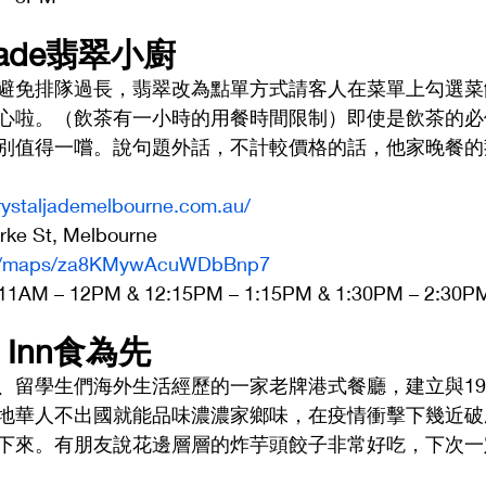
al Jade翡翠小廚 
避免排隊過長，翡翠改為點單方式請客人在菜單上勾選菜
心啦。（飲茶有一小時的用餐時間限制）即使是飲茶的必
別值得一嚐。說句題外話，不計較價格的話，他家晚餐的
rystaljademelbourne.com.au/
ke St, Melbourne
.gl/maps/za8KMywAcuWDbBnp7
 – 12PM & 12:15PM – 1:15PM & 1:30PM – 2:30P
in Inn食為先 
、留學生們海外生活經歷的一家老牌港式餐廳，建立與19
地華人不出國就能品味濃濃家鄉味，在疫情衝擊下幾近破
下來。有朋友說花邊層層的炸芋頭餃子非常好吃，下次一