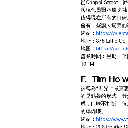
從Chapel Str
與現代墨爾本風味融為一
值得現在所有的口碑。與
會有一些讓人驚艷的
網站：
https://orien
地址：378 Little Coll
地圖：
https://goo
營業時間：星期一至四12PM
10PM
F.	Tim H
被稱為“世界上最實惠
的是點餐的形式，雖
成，口味不打折，每
的準備哦。
網站：
https://www.
地址：206 Bourke St