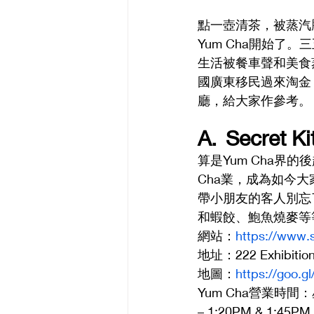
點一壺清茶，被蒸汽
Yum Cha開始
生活被餐車聲和美食
國廣東移民過來淘金
廳，給大家作參考。
A.	Secret
算是Yum Cha界
Cha業，成為如今大家
帶小朋友的客人別忘
和蝦餃、鮑魚燒麥等
網站：
https://www.
地址：222 Exhibition
地圖：
https://goo.
Yum Cha營業時間：星
– 1:20PM & 1:45PM