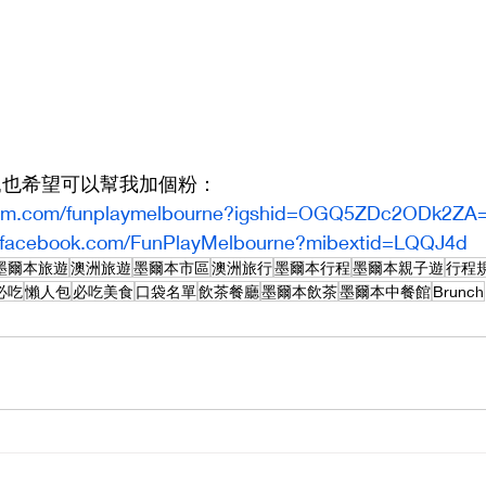
G,也希望可以幫我加個粉：
gram.com/funplaymelbourne?igshid=OGQ5ZDc2ODk2ZA
.facebook.com/FunPlayMelbourne?mibextid=LQQJ4d
墨爾本旅遊
澳洲旅遊
墨爾本市區
澳洲旅行
墨爾本行程
墨爾本親子遊
行程
必吃
懶人包
必吃美食
口袋名單
飲茶餐廳
墨爾本飲茶
墨爾本中餐館
Brunch