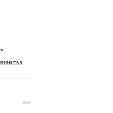
==
規劃
墨爾本美食