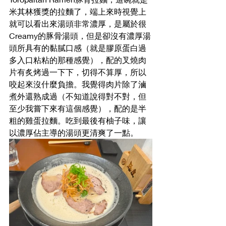
米其林獲獎的拉麵了，端上來時視覺上
就可以看出來湯頭非常濃厚，是屬於很
Creamy的豚骨湯頭，但是卻沒有濃厚湯
頭所具有的黏膩口感（就是膠原蛋白過
多入口粘粘的那種感覺），配的叉燒肉
片有炙烤過一下下，切得不算厚，所以
咬起來沒什麼負擔。我覺得肉片除了滷
煮外還熟成過（不知道說得對不對，但
至少我嘗下來有這個感覺），配的是半
粗的雞蛋拉麵。吃到最後有柚子味，讓
以濃厚佔主導的湯頭更清爽了一點。