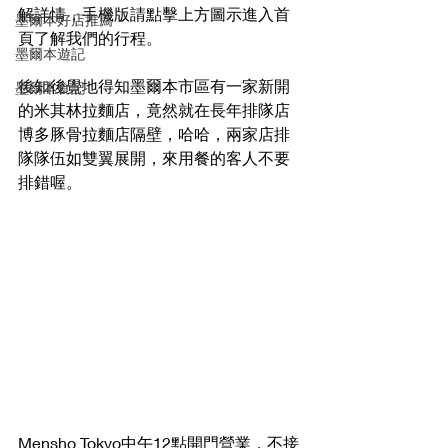
解詳情，手機版請點擊上方圖示進入首
墨爾本好店推薦
頁了解我們的行程。
墨爾本遊記
後知後覺地得知墨爾本市區有一家新開
墨爾本食記
的米其林拉麵店，竟然就在長年排隊店
博多豚骨拉麵店隔壁，哈哈，兩家店排
隊隊伍如雙翼展開，來用餐的客人不要
排錯喔。
Mensho Tokyo中午12點開門營業，不接