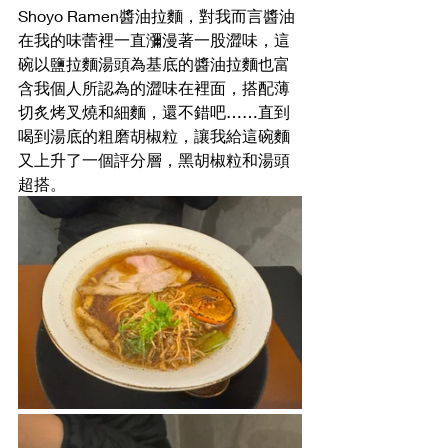
Shoyo Ramen醬油拉麵，對我而言醬油
在我的味蕾裡一直瀰漫著一股澀味，這
碗以鹽拉麵湯頭為基底的醬油拉麵也富
含我個人所認為的澀味在裡面，搭配薄
切炙烤叉燒和細麵，還不錯吧……直到
喝到湯底的粗磨胡椒粒，讓我給這碗麵
又上升了一個評分層，黑胡椒粒和湯頭
超搭。