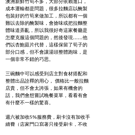
澳洲新鮮竹筍不多，大部分依賴進口，
成本運輸都是問題，很多拉麵店以醃製
包裝好的竹筍來做加工，所以都有一個
難以去除的醃製味，會搶味或把拉麵整
體味道弄亂，所以我很好奇這家餐廳是
怎麼克服這個問題的，然後發現……他
們以杏鮑菇片代替，這樣保留了筍子的
部分口感，但不會讓湯頭整體跑味，是
一個非常不錯的巧思。
三碗麵中可以感受到店主對食材搭配和
整體出品詮釋的用心， 價格比一般拉麵
店貴，但不會太誇張，如果有機會的
話，我們會想嘗試晚餐菜單，看看有會
有什麼不一樣的驚喜。
週六被加收5%服務費，刷卡沒有加收手
續費（店家門口寫著只接受刷卡，不收
現金），不瞭解週日會加收多少手續