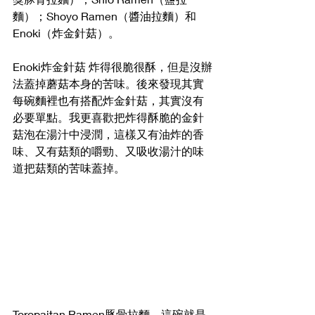
麵）；Shoyo Ramen（醬油拉麵）和
Enoki（炸金針菇）。
Enoki炸金針菇 炸得很脆很酥，但是沒辦
法蓋掉蘑菇本身的苦味。後來發現其實
每碗麵裡也有搭配炸金針菇，其實沒有
必要單點。我更喜歡把炸得酥脆的金針
菇泡在湯汁中浸潤，這樣又有油炸的香
味、又有菇類的嚼勁、又吸收湯汁的味
道把菇類的苦味蓋掉。
Toropaitan Ramen豚骨拉麵，這碗就是