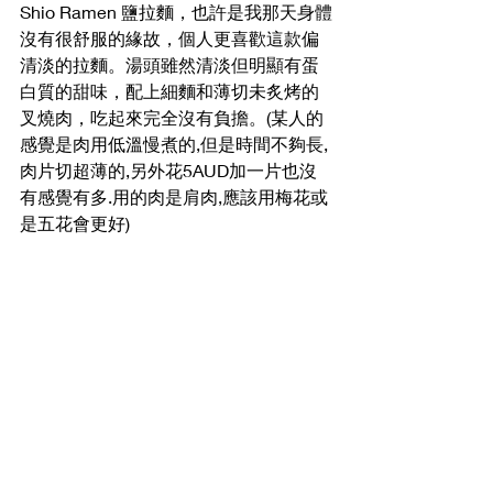
Shio Ramen 鹽拉麵，也許是我那天身體
沒有很舒服的緣故，個人更喜歡這款偏
清淡的拉麵。湯頭雖然清淡但明顯有蛋
白質的甜味，配上細麵和薄切未炙烤的
叉燒肉，吃起來完全沒有負擔。(某人的
感覺是肉用低溫慢煮的,但是時間不夠長,
肉片切超薄的,另外花5AUD加一片也沒
有感覺有多.用的肉是肩肉,應該用梅花或
是五花會更好)