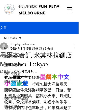
翻玩墨爾本 Fun Play
Melbourne
文章
All Posts
funplaymelbourne
All Posts
2024年8月15日
讀畢需時 3 分鐘
墨爾本食記 米其林拉麵店
墨爾本親子遊
Mensho Tokyo
墨爾本購物
已更新：
2025年2月18日
墨爾本美食
墨
爾
本
中
文
翻玩墨爾本
主要經營
墨爾本交通
小
團
旅
遊
，行程包括大洋路兩天一
夜深度遊、大洋路精華景點一日遊、菲
墨爾本旅游常見問題
利普島企鵝歸巢、蒸汽小火車、月光動
墨爾本限時活動
物園、亞拉河谷酒莊、彩色小屋等等，
墨爾本景點
還有現有路線包車服務，如果有興趣了