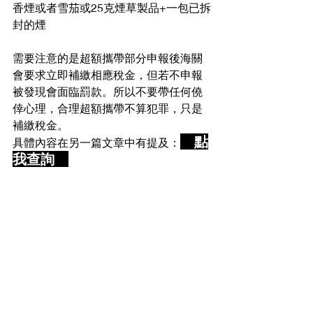
香煙或者雪茄或25克煙草製品+一包已拆
封的煙
需要注意的是超額攜帶部分申報後海關
會要求立即補繳相應稅金，但若不申報
被發現會面臨罰款。所以不要帶任何僥
倖心理，合理超額攜帶不算犯罪，只是
補繳稅金。
　點
具體內容在另一篇文章中有提及
：
我查詢　
墨爾本行程計畫——入境卡
（IPC Card）填寫：
在飛往澳洲的班機降落前，空乘人員會
分發入境卡給大家填寫，入境卡除了英
文還有各種語言的版本，可以向空乘人
員詢問是否能填寫中文的入境卡。