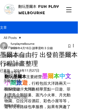
翻玩墨爾本 Fun Play
Melbourne
文章
All Posts
funplaymelbourne
All Posts
2023年4月16日
讀畢需時 3 分鐘
墨爾本自由行 出發前墨爾本
墨爾本親子遊
行程計畫整理
墨爾本購物
已更新：
2024年11月27日
墨爾本美食
墨
爾
本
中
文
翻玩墨爾本
主要經營
墨爾本交通
小
團
旅
遊
，行程包括大洋路兩天一
夜深度遊、大洋路精華景點一日遊、菲
墨爾本旅游常見問題
利普島企鵝歸巢、蒸汽小火車、月光動
墨爾本限時活動
物園、亞拉河谷酒莊、彩色小屋等等，
墨爾本景點
還有現有路線包車服務，如果有興趣了