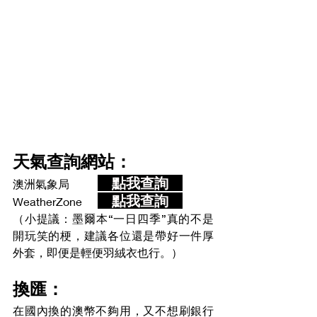
天氣查詢網站：
　點我查詢　
澳洲氣象局 	
　點我查詢　
WeatherZone 	
（小提議：墨爾本“一日四季”真的不是
開玩笑的梗，建議各位還是帶好一件厚
外套，即便是輕便羽絨衣也行。）
換匯：
在國內換的澳幣不夠用，又不想刷銀行