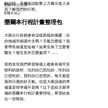
解詳情，手機版請點擊上方圖示進入首
墨爾本好店推薦
頁了解我們的行程。
墨爾本遊記
墨爾本行程計畫整理包
墨爾本食記
大家出行前都會有這樣那樣的擔憂：目
的地城市能講中文嗎？天氣怎麼樣？我
要帶長袖還是短袖？如果生病了怎麼看
醫生？發生意外怎麼處理？……
當然首先我們希望每個人都會有個平安
順利的旅程，玩到自己想玩的，吃到自
己想吃的，買到自己想買的，每天都是
風和日麗的好天氣。但是大家該做的準
備還是得準備不是嗎？以下是給大家準
備的墨爾本行程計畫整理包，希望給各
位一些
幫助
。