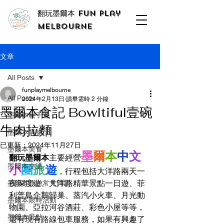
翻玩墨爾本 Fun Play
Melbourne
文章
All Posts
funplaymelbourne
All Posts
2024年2月13日
讀畢需時 2 分鐘
墨爾本食記 Bowltiful壹碗
墨爾本親子遊
牛肉拉麵
墨爾本購物
已更新：
2024年11月27日
墨爾本美食
墨
爾
本
中
文
翻玩墨爾本
主要經營
墨爾本交通
小
團
旅
遊
，行程包括大洋路兩天一
夜深度遊、大洋路精華景點一日遊、菲
墨爾本旅游常見問題
利普島企鵝歸巢、蒸汽小火車、月光動
墨爾本限時活動
物園、亞拉河谷酒莊、彩色小屋等等，
墨爾本景點
還有現有路線包車服務，如果有興趣了