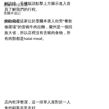
解詳情，手機版請點擊上方圖示進入首
墨爾本好店推薦
頁了解我們的行程。
墨爾本遊記
來吃看看這家位於墨爾本唐人街旁“餐飲
墨爾本食記
修羅場”的壹碗牛肉拉麵，蘭州是一個回
族大省，所以店裡沒有含豬肉食物，所
有肉類都是halal meat。 
店內乾淨整潔，這一排單人座對於一人
食的顧客非常友好。 