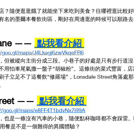
店？隨便逛逛餓了就能坐下來吃到美食？往哪裡逛比較好
有名的墨爾本餐飲街區，剛好在周邊逛的時候可以順路去
ane —— 
 點我看介紹 
://goo.gl/maps/J4Lkagj6zwVkqeFR6
，但被縱向主街分成三段。小巷子的好處是只有步行道沒
不用怕車尾氣撒一盤子“胡椒粉”。這條街的菜式豐富，店
立足不了這餐飲“修羅場”，Lonsdale Street角落處
。
treet —— 
 點我看介紹 
://goo.gl/maps/e8FF4T1bdvNx7i99A
，也是一條沒有汽車的小巷，隨便點杯咖啡都不會踩雷。
中間用餐是不是一個難得的異國體驗？