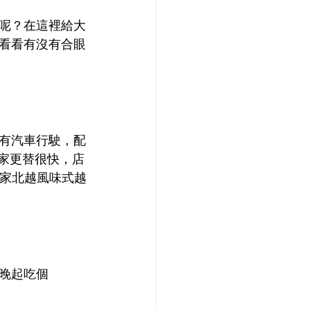
呢？在這裡給大
看看有沒有合眼
有汽車行駛，配
家更替很快，店
那家
北越風味
式越
晚起吃個