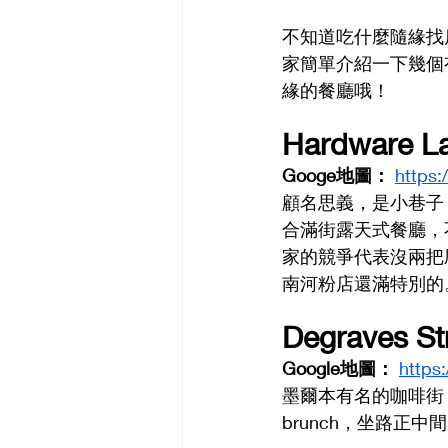
不知道吃什麼隨緣找
家簡單介紹一下幾個
緣的餐廳哦！
Hardware L
Googe地圖： 
https
顧名思義，是小巷子
合滿街露天式餐廳，
家的競爭代表沒兩把刷子
南河粉店還滿特別的
Degraves S
Google地圖： 
https
墨爾本有名的咖啡街
brunch，坐路正