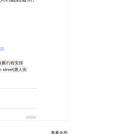
==
推薦
行程安排
n street
唐人街
查看全部