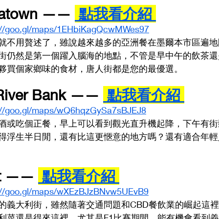
atown —— 
 點我看介紹 
://goo.gl/maps/1EHbiKagQcwMWes97
就不用贅述了，雖說越來越多的亞洲餐在墨爾本市區遍地
街仍然是第一個躍入腦海的地點，不管是早中午的飲茶還
夥買個家鄉味的食材，唐人街都是您的最優選。
River Bank —— 
 點我看介紹 
://goo.gl/maps/wQ6hqzGySa7sBJEJ8
酒或吃個正餐，早上可以看到觀光直升機起降，下午有街
得浮生半日閒，還有比這更愜意的地方嗎？還有適合年輕
et —— 
 點我看介紹 
://goo.gl/maps/wXEzBJzBNvw5UEvB9
的義大利街，雖然隨著交通問題和CBD餐飲業的崛起這
利菜還是得來這裡，尤其是F1比賽期間，能有機會看到