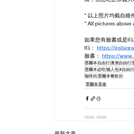
* 以上照片均截自維
* All pictures above 
如果您有臉書或是I
IG： 
https://insta
臉書： 
https://www
墨爾本自由行
澳洲自由行
墨爾本必吃
懶人包
#自由
咖啡街
墨爾本餐飲街
墨爾本美食
最新文章