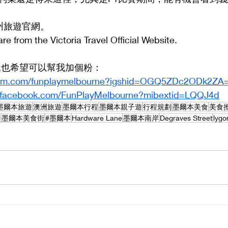
州旅遊官網。
are from the Victoria Travel Official Website.
G,也希望可以幫我加個粉：
gram.com/funplaymelbourne?igshid=OGQ5ZDc2ODk2ZA
.facebook.com/FunPlayMelbourne?mibextid=LQQJ4d
墨爾本旅遊
澳洲旅遊
墨爾本行程
墨爾本親子遊
行程規劃
墨爾本美食
美食
行
墨爾本美食街
#墨爾本
Hardware Lane
墨爾本南岸
Degraves Street
lygo