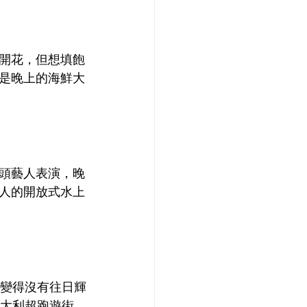
開花，但想填飽
是晚上的海鮮大
頭藝人表演，晚
人的開放式水上
裡變得沒有往日輝
義大利超跑遊街。