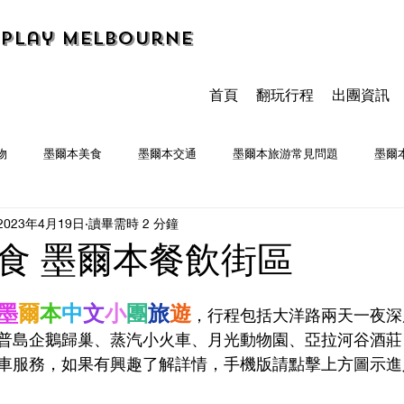
Play Melbourne
首頁
翻玩行程
出團資訊
物
墨爾本美食
墨爾本交通
墨爾本旅游常見問題
墨爾
2023年4月19日
讀畢需時 2 分鐘
墨爾本食記
食 墨爾本餐飲街區
墨
爾
本
中
文
小
團
旅
遊
，行程包括大洋路兩天一夜深
普島企鵝歸巢、蒸汽小火車、月光動物園、亞拉河谷酒莊
車服務，如果有興趣了解詳情，手機版請點擊上方圖示進