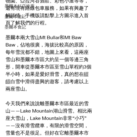
物園、亞拉河谷酒莊、彩色小屋等等，
墨爾本好店推薦
還有現有路線包車服務，如果有興趣了
解詳情，手機版請點擊上方圖示進入首
墨爾本遊記
頁了解我們的行程。
墨爾本食記
墨爾本兩大雪山Mt Bullar和Mt Baw 
Baw，佔地很廣，海拔比較高的原因，
每年雪況都不錯，地圖上來看，這兩座
雪山和墨爾本市區大約呈一個等邊三角
形，開車從墨爾本市區至雪山單程約3個
半小時，如果是愛好滑雪，真的想在皚
皚白雪中滑得盡興的遊客，請考慮以上
兩座雪山。
今天我們來說說離墨爾本市區最近的雪
山——Lake Mountain湖山滑雪。相比兩
座大雪山，Lake Mountain非常“小巧”
——沒有滑雪纜車，有限的滑雪空間，
雪量也不是很足。但好在它離墨爾本市