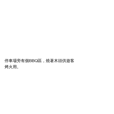
停車場旁有個BBQ區，燒著木頭供遊客
烤火用。