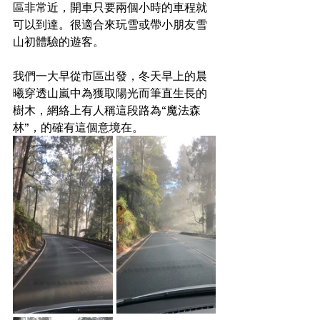
區非常近，開車只要兩個小時的車程就
可以到達。很適合來玩雪或帶小朋友雪
山初體驗的遊客。
我們一大早從市區出發，冬天早上的晨
曦穿透山嵐中為獲取陽光而筆直生長的
樹木，網絡上有人稱這段路為“魔法森
林”，的確有這個意境在。