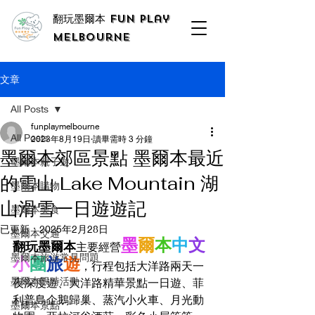
翻玩墨爾本 Fun Play
Melbourne
文章
All Posts
funplaymelbourne
All Posts
2023年8月19日
讀畢需時 3 分鐘
墨爾本郊區景點 墨爾本最近
墨爾本親子遊
的雪山 Lake Mountain 湖
墨爾本購物
山滑雪一日遊遊記
墨爾本美食
已更新：
2025年2月28日
墨爾本交通
墨
爾
本
中
文
翻玩墨爾本
主要經營
墨爾本旅游常見問題
小
團
旅
遊
，行程包括大洋路兩天一
墨爾本限時活動
夜深度遊、大洋路精華景點一日遊、菲
利普島企鵝歸巢、蒸汽小火車、月光動
墨爾本景點